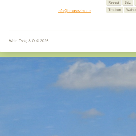
Rezept
Salz
Trauben
Walnu
info@brausezimt.de
Wein Essig & Öl
© 2026.